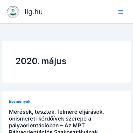
Skip
llg.hu
to
content
2020. május
Események
Mérések, tesztek, felmérő eljárások,
önismereti kérdőívek szerepe a
pályaorientációban – Az MPT
Pályaorientációs Szakosztályának