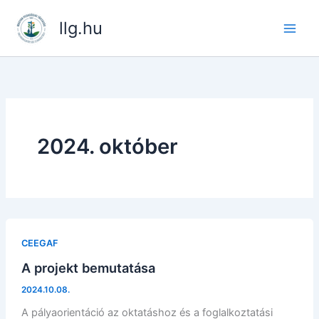
Skip
llg.hu
to
content
2024. október
CEEGAF
A projekt bemutatása
2024.10.08.
A pályaorientáció az oktatáshoz és a foglalkoztatási