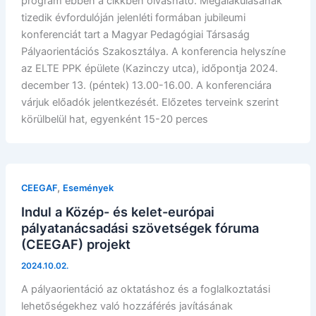
program ebben a cikkben olvasható. Megalakulásának
tizedik évfordulóján jelenléti formában jubileumi
konferenciát tart a Magyar Pedagógiai Társaság
Pályaorientációs Szakosztálya. A konferencia helyszíne
az ELTE PPK épülete (Kazinczy utca), időpontja 2024.
december 13. (péntek) 13.00-16.00. A konferenciára
várjuk előadók jelentkezését. Előzetes terveink szerint
körülbelül hat, egyenként 15-20 perces
,
CEEGAF
Események
Indul a Közép- és kelet-európai
pályatanácsadási szövetségek fóruma
(CEEGAF) projekt
2024.10.02.
A pályaorientáció az oktatáshoz és a foglalkoztatási
lehetőségekhez való hozzáférés javításának