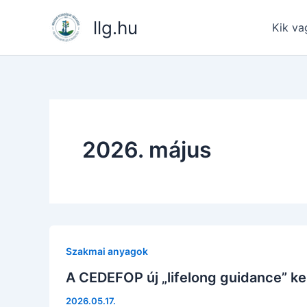
Skip
llg.hu
to
Kik va
content
2026. május
Szakmai anyagok
A CEDEFOP új „lifelong guidance” k
2026.05.17.