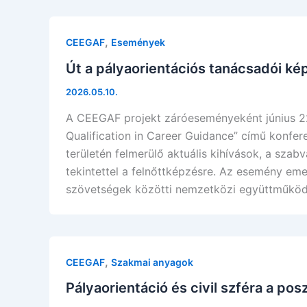
,
CEEGAF
Események
Út a pályaorientációs tanácsadói k
2026.05.10.
A CEEGAF projekt záróeseményeként június 2
Qualification in Career Guidance” című konfe
területén felmerülő aktuális kihívások, a szabv
tekintettel a felnőttképzésre. Az esemény eme
szövetségek közötti nemzetközi együttműköd
,
CEEGAF
Szakmai anyagok
Pályaorientáció és civil szféra a po