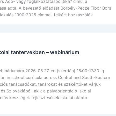
s Adó- vagy foglalkoztatáspolitika? című, a
ása adta. A bevezető előadást Borbély-Pecze Tibor Bors
alakulás 1990-2025 címmel, felkért hozzászólók
kolai tantervekben – webinárium
bináriumára 2026. 05.27-én (szerdán) 16:00-17:30 ig
ion in school curricula across Central and South-Eastern
ciós tanácsadókat, tanárokat és szakértőket várjuk
 Szlovákiából, akik a pályaorientáció iskolai
ciós készségek fejlesztésének iskolai oktató-