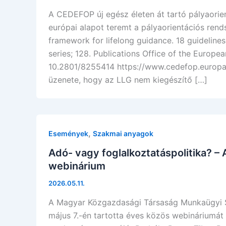
A CEDEFOP új egész életen át tartó pályaorien
európai alapot teremt a pályaorientációs ren
framework for lifelong guidance. 18 guidelin
series; 128. Publications Office of the Europea
10.2801/8255414 https://www.cedefop.europa.
üzenete, hogy az LLG nem kiegészítő […]
,
Események
Szakmai anyagok
Adó- vagy foglalkoztatáspolitika? 
webinárium
2026.05.11.
A Magyar Közgazdasági Társaság Munkaügyi S
május 7.-én tartotta éves közös webináriumát