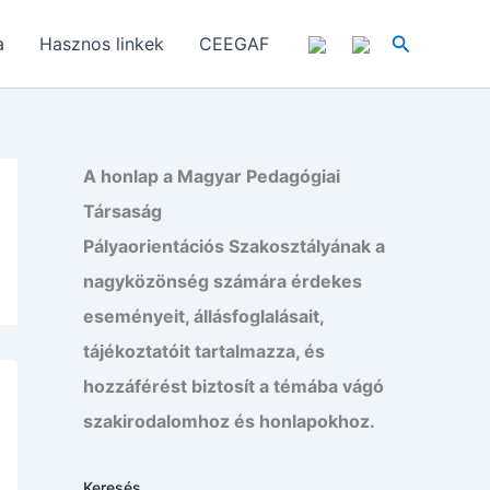
Search
a
Hasznos linkek
CEEGAF
A honlap a Magyar Pedagógiai
Társaság
Pályaorientációs Szakosztályának a
nagyközönség számára érdekes
eseményeit, állásfoglalásait,
tájékoztatóit tartalmazza, és
hozzáférést biztosít a témába vágó
szakirodalomhoz és honlapokhoz.
Keresés