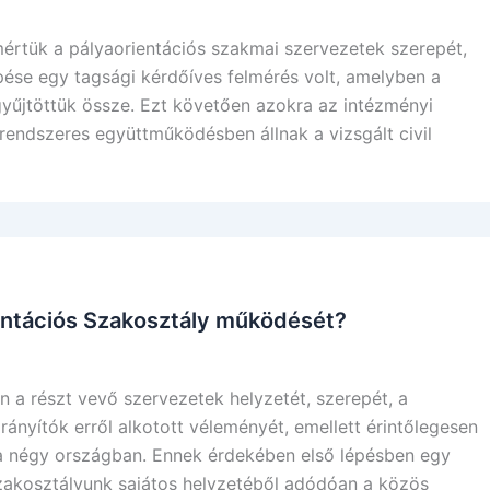
értük a pályaorientációs szakmai szervezetek szerepét,
pése egy tagsági kérdőíves felmérés volt, amelyben a
 gyűjtöttük össze. Ezt követően azokra az intézményi
rendszeres együttműködésben állnak a vizsgált civil
ientációs Szakosztály működését?
 a részt vevő szervezetek helyzetét, szerepét, a
irányítók erről alkotott véleményét, emellett érintőlegesen
i a négy országban. Ennek érdekében első lépésben egy
Szakosztályunk sajátos helyzetéből adódóan a közös