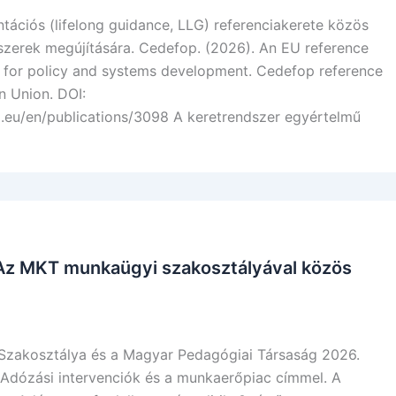
tációs (lifelong guidance, LLG) referenciakerete közös
dszerek megújítására. Cedefop. (2026). An EU reference
es for policy and systems development. Cedefop reference
n Union. DOI:
eu/en/publications/3098 A keretrendszer egyértelmű
– Az MKT munkaügyi szakosztályával közös
zakosztálya és a Magyar Pedagógiai Társaság 2026.
 Adózási intervenciók és a munkaerőpiac címmel. A