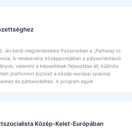
épzettséghez
2.-én kerül megrendezésre Pozsonyban a „Pathway to
rencia. A rendezvény középpontjában a pályaorientáció
ányok, valamint a képesítések fejlesztése áll, különös
llett platformot biztosít a közép-európai szakmai
éshez és párbeszédhez. A program egyik
sztszocialista Közép-Kelet-Európában