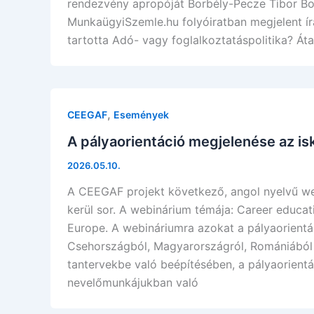
rendezvény apropóját Borbély-Pecze Tibor Bor
MunkaügyiSzemle.hu folyóiratban megjelent ír
tartotta Adó- vagy foglalkoztatáspolitika? Át
,
CEEGAF
Események
A pályaorientáció megjelenése az is
2026.05.10.
A CEEGAF projekt következő, angol nyelvű we
kerül sor. A webinárium témája: Career educat
Europe. A webináriumra azokat a pályaorientá
Csehországból, Magyarországról, Romániából és
tantervekbe való beépítésében, a pályaorientá
nevelőmunkájukban való