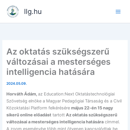
Skip
llg.hu
to
content
Az oktatás szükségszerű
változásai a mesterséges
intelligencia hatására
2024.05.09.
Horváth Ádám,
az Education:Next Oktatástechnológiai
Szövetség elnöke a Magyar Pedagógiai Társaság és a Civil
Közoktatási Platform felkérésére
május 22-én 15 nagy
sikerű online előadást
tartott
Az oktatás szükségszerű
változásai a mesterséges intelligencia hatására
címmel.
A zoom eseménybe több mint ötvenen kapcsolódtak be,