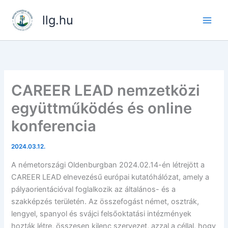
Skip
llg.hu
to
content
CAREER LEAD nemzetközi
együttműködés és online
konferencia
2024.03.12.
A németországi Oldenburgban 2024.02.14-én létrejött a
CAREER LEAD elnevezésű európai kutatóhálózat, amely a
pályaorientációval foglalkozik az általános- és a
szakképzés területén. Az összefogást német, osztrák,
lengyel, spanyol és svájci felsőoktatási intézmények
hozták létre, összesen kilenc szervezet, azzal a céllal, hogy