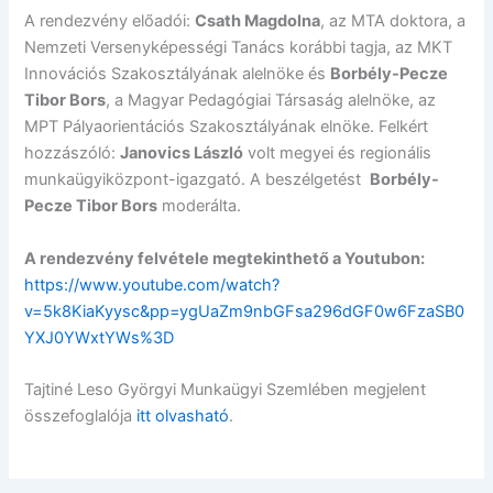
A rendezvény előadói:
Csath Magdolna
, az MTA doktora, a
Nemzeti Versenyképességi Tanács korábbi tagja, az MKT
Innovációs Szakosztályának alelnöke és
Borbély-Pecze
Tibor Bors
, a Magyar Pedagógiai Társaság alelnöke, az
MPT Pályaorientációs Szakosztályának elnöke. Felkért
hozzászóló:
Janovics László
volt megyei és regionális
munkaügyiközpont-igazgató. A beszélgetést
Borbély-
Pecze Tibor Bors
moderálta.
A rendezvény felvétele megtekinthető a Youtubon:
https://www.youtube.com/watch?
v=5k8KiaKyysc&pp=ygUaZm9nbGFsa296dGF0w6FzaSB0
YXJ0YWxtYWs%3D
Tajtiné Leso Györgyi Munkaügyi Szemlében megjelent
összefoglalója
itt olvasható
.