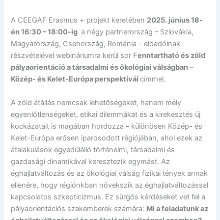
A CEEGAF Erasmus + projekt keretében
2025. június 18-
én 16:30 – 18:00-ig
a négy partnerország – Szlovákia,
Magyarország, Csehország, Románia – előadóinak
részvételével webináriumra kerül sor F
enntartható és zöld
pályaorientáció a társadalmi és ökológiai válságban –
Közép- és Kelet-Európa perspektívái
címmel.
A zöld átállás nemcsak lehetőségeket, hanem mély
egyenlőtlenségeket, etikai dilemmákat és a kirekesztés új
kockázatait is magában hordozza – különösen Közép- és
Kelet-Európa erősen iparosodott régiójában, ahol ezek az
átalakulások egyedülálló történelmi, társadalmi és
gazdasági dinamikával keresztezik egymást. Az
éghajlatváltozás és az ökológiai válság fizikai tények annak
ellenére, hogy régiónkban növekszik az éghajlatváltozással
kapcsolatos szkepticizmus. Ez sürgős kérdéseket vet fel a
pályaorientációs szakemberek számára:
Mi a feladatunk az