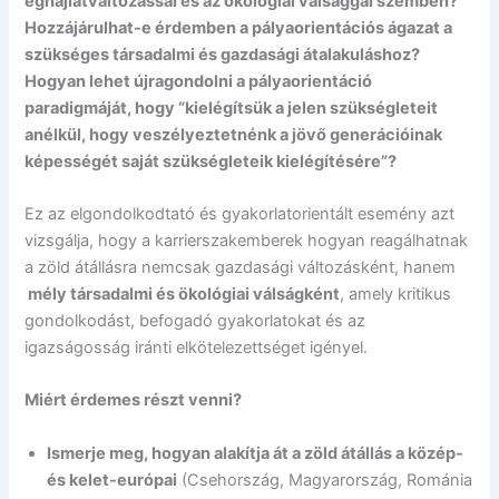
éghajlatváltozással és az ökológiai válsággal szemben?
Hozzájárulhat-e érdemben a pályaorientációs ágazat a
szükséges társadalmi és gazdasági átalakuláshoz?
Hogyan lehet újragondolni a pályaorientáció
paradigmáját, hogy “kielégítsük a jelen szükségleteit
anélkül, hogy veszélyeztetnénk a jövő generációinak
képességét saját szükségleteik kielégítésére”?
Ez az elgondolkodtató és gyakorlatorientált esemény azt
vizsgálja, hogy a karrierszakemberek hogyan reagálhatnak
a zöld átállásra nemcsak gazdasági változásként, hanem
mély társadalmi és ökológiai válságként
, amely kritikus
gondolkodást, befogadó gyakorlatokat és az
igazságosság iránti elkötelezettséget igényel.
Miért érdemes részt venni?
Ismerje meg, hogyan alakítja át a zöld átállás a közép-
és kelet-európai
(Csehország, Magyarország, Románia