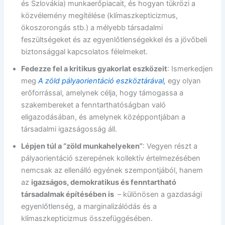
és Szlovákia) munkaerőpiacait, és hogyan tükrözi a
közvélemény megítélése (klímaszkepticizmus,
ökoszorongás stb.) a mélyebb társadalmi
feszültségeket és az egyenlőtlenségekkel és a jövőbeli
biztonsággal kapcsolatos félelmeket.
Fedezze fel a kritikus gyakorlat eszközeit
: Ismerkedjen
meg
A zöld pályaorientáció eszköztárával,
egy olyan
erőforrással, amelynek célja, hogy támogassa a
szakembereket a fenntarthatóságban való
eligazodásában, és amelynek középpontjában a
társadalmi igazságosság áll.
Lépjen túl a “zöld munkahelyeken”
: Vegyen részt a
pályaorientáció szerepének kollektív értelmezésében
nemcsak az ellenálló egyének szempontjából, hanem
az
igazságos, demokratikus és fenntartható
társadalmak építésében is
– különösen a gazdasági
egyenlőtlenség, a marginalizálódás és a
klímaszkepticizmus összefüggésében.