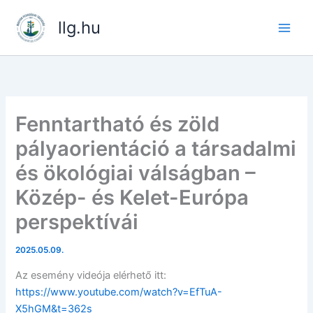
Skip
llg.hu
to
content
Fenntartható és zöld
pályaorientáció a társadalmi
és ökológiai válságban –
Közép- és Kelet-Európa
perspektívái
2025.05.09.
Az esemény videója elérhető itt:
https://www.youtube.com/watch?v=EfTuA-
X5hGM&t=362s