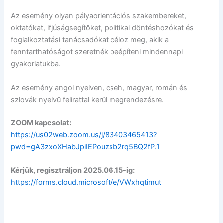
Az esemény olyan pályaorientációs szakembereket,
oktatókat, ifjúságsegítőket, politikai döntéshozókat és
foglalkoztatási tanácsadókat céloz meg, akik a
fenntarthatóságot szeretnék beépíteni mindennapi
gyakorlatukba.
Az esemény angol nyelven, cseh, magyar, román és
szlovák nyelvű felirattal kerül megrendezésre.
ZOOM kapcsolat:
https://us02web.zoom.us/j/83403465413?
pwd=gA3zxoXHabJpiIEPouzsb2rq5BQ2fP.1
Kérjük, regisztráljon 2025.06.15-ig:
https://forms.cloud.microsoft/e/VWxhqtimut