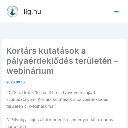
Skip
llg.hu
to
content
Kortárs kutatások a
pályaérdeklődés területén –
webinárium
2023.09.15.
2023. október 10.-én 41 résztvevővel lezajlott
szakosztályunk Kortárs kutatások a pályaérdeklődés
területén c. webináriuma.
A Pálvölgyi Lajos által moderált eseményen két előadás
hangzott el: